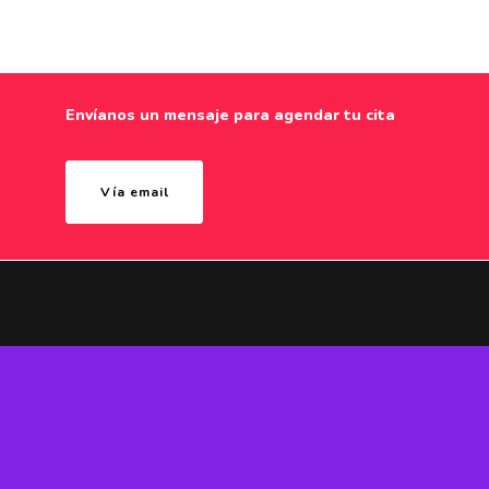
Envíanos un mensaje para agendar tu cita
Vía email
¿Quieres conocer nuestro jardín?
Contáctanos
Kids Tree y Little Farm. Dos historias.
Una sola visión
Little